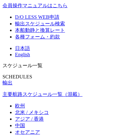
会員操作マニュアルはこちら
D/O LESS WEB申請
輸出スケジュール検索
本船動静と換算レート
各種フォーム・約款
日本語
English
スケジュール一覧
SCHEDULES
輸出
主要航路スケジュール一覧（混載）
欧州
北米 / メキシコ
アジア / 香港
中国
オセアニア