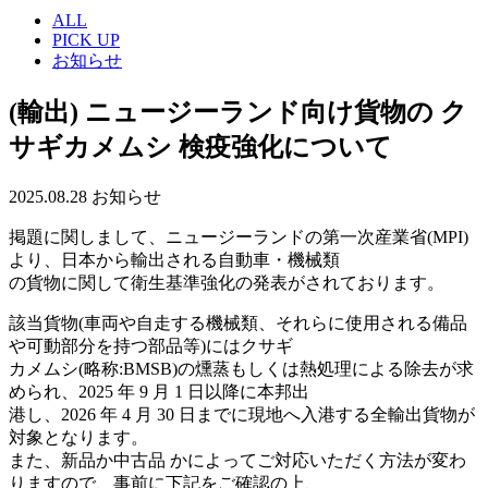
ALL
PICK UP
お知らせ
(輸出) ニュージーランド向け貨物の ク
サギカメムシ 検疫強化について
2025.08.28
お知らせ
掲題に関しまして、ニュージーランドの第一次産業省(MPI)
より、日本から輸出される自動車・機械類
の貨物に関して衛生基準強化の発表がされております。
該当貨物(車両や自走する機械類、それらに使用される備品
や可動部分を持つ部品等)にはクサギ
カメムシ(略称:BMSB)の燻蒸もしくは熱処理による除去が求
められ、2025 年 9 月 1 日以降に本邦出
港し、2026 年 4 月 30 日までに現地へ入港する全輸出貨物が
対象となります。
また、新品か中古品 かによってご対応いただく方法が変わ
りますので、事前に下記をご確認の上、