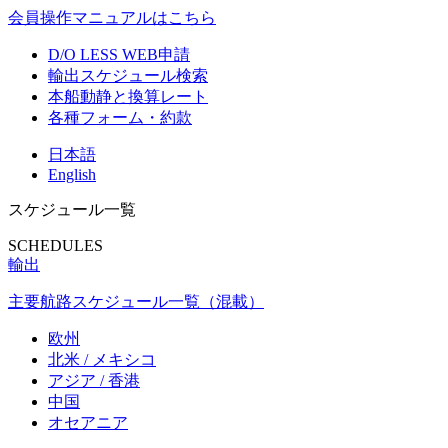
会員操作マニュアルはこちら
D/O LESS WEB申請
輸出スケジュール検索
本船動静と換算レート
各種フォーム・約款
日本語
English
スケジュール一覧
SCHEDULES
輸出
主要航路スケジュール一覧（混載）
欧州
北米 / メキシコ
アジア / 香港
中国
オセアニア