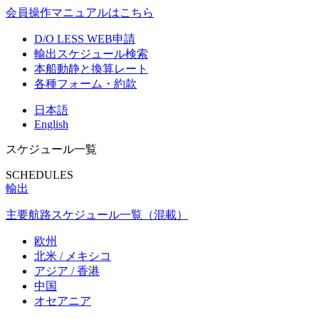
会員操作マニュアルはこちら
D/O LESS WEB申請
輸出スケジュール検索
本船動静と換算レート
各種フォーム・約款
日本語
English
スケジュール一覧
SCHEDULES
輸出
主要航路スケジュール一覧（混載）
欧州
北米 / メキシコ
アジア / 香港
中国
オセアニア