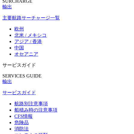
SURCHARGE
輸出
主要航路サーチャージ一覧
欧州
北米 / メキシコ
アジア / 香港
中国
オセアニア
サービスガイド
SERVICES GUIDE
輸出
サービスガイド
航路別注意事項
船積み時の注意事項
CFS情報
危険品
消防法